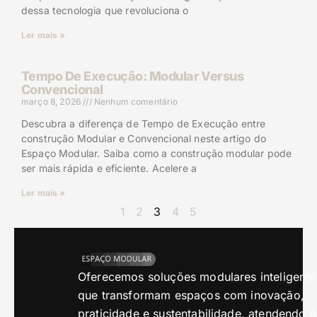
dessa tecnologia que revoluciona o
Ler mais »
Tempo De Execução: Modular Versus
Convencional
março 8, 2026
Nenhum comentário
Descubra a diferença de Tempo de Execução entre
construção Modular e Convencional neste artigo do
Espaço Modular. Saiba como a construção modular pode
ser mais rápida e eficiente. Acelere a
Ler mais »
1
2
3
4
5
Oferecemos soluções modulares inteligente
que transformam espaços com inovação,
praticidade e sustentabilidade, atendendo à