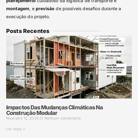
planejamento
cuidadoso da logística de transporte e
montagem
, e
previsão
de possíveis desafios durante a
execução do projeto.
Posts Recentes
Impactos Das Mudanças Climáticas Na
Construção Modular
fevereiro 12, 2026
Nenhum comentário
Ler mais »