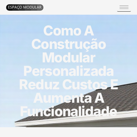
Como A
Construção
Modular
Personalizada
Reduz Custos E
Aumenta A
Funcionalidade