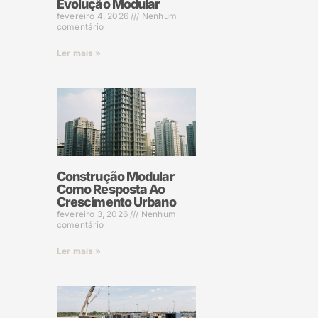
Evolução Modular
fevereiro 4, 2026
Nenhum
comentário
Ler mais »
Construção Modular
Como Resposta Ao
Crescimento Urbano
fevereiro 3, 2026
Nenhum
comentário
Ler mais »