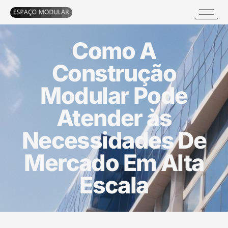
Como A
Construção
Modular Pode
Atender às
Necessidades De
Mercado Em Alta
Escala