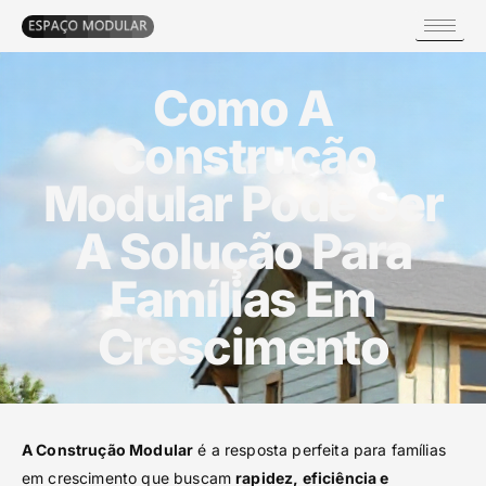
Como A
Construção
Modular Pode Ser
A Solução Para
Famílias Em
Crescimento
A Construção Modular
é a resposta perfeita para famílias
em crescimento que buscam
rapidez, eficiência e