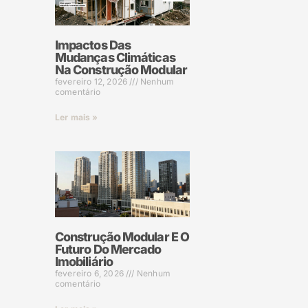
Impactos Das
Mudanças Climáticas
Na Construção Modular
fevereiro 12, 2026
Nenhum
comentário
Ler mais »
Construção Modular E O
Futuro Do Mercado
Imobiliário
fevereiro 6, 2026
Nenhum
comentário