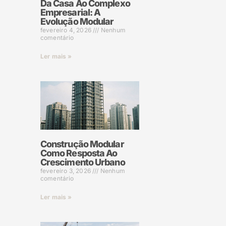
Da Casa Ao Complexo
Empresarial: A
Evolução Modular
fevereiro 4, 2026
Nenhum
comentário
Ler mais »
Construção Modular
Como Resposta Ao
Crescimento Urbano
fevereiro 3, 2026
Nenhum
comentário
Ler mais »