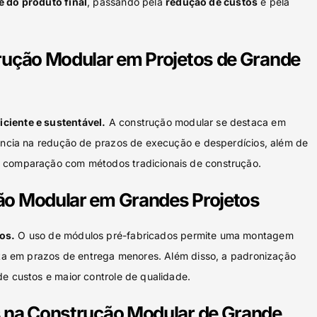
e do produto final
, passando pela
redução de custos
e pela
rução Modular em Projetos de Grande
ciente e sustentável.
A construção modular se destaca em
iência na redução de prazos de execução e desperdícios, além de
 comparação com métodos tradicionais de construção.
ão Modular em Grandes Projetos
os.
O uso de módulos pré-fabricados permite uma montagem
ulta em prazos de entrega menores. Além disso, a padronização
de custos e maior controle de qualidade.
 na Construção Modular de Grande