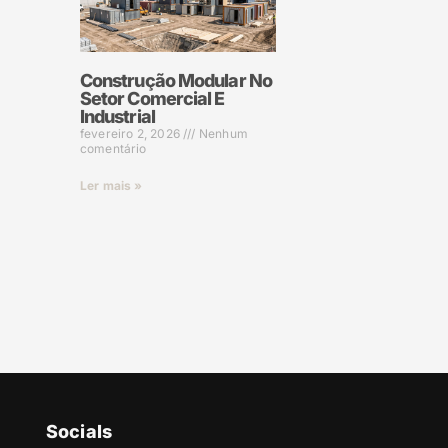
Construção Modular No
Setor Comercial E
Industrial
fevereiro 2, 2026
Nenhum
comentário
Ler mais »
Socials