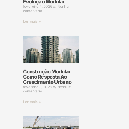
Evolução Modular
fevereiro 4, 2026
Nenhum
comentário
Ler mais »
Construção Modular
Como Resposta Ao
Crescimento Urbano
fevereiro 3, 2026
Nenhum
comentário
Ler mais »