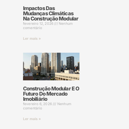
Impactos Das
Mudanças Climáticas
Na Construção Modular
fevereiro 12, 2026
Nenhum
comentário
Ler mais »
Construção Modular E O
Futuro Do Mercado
Imobiliário
fevereiro 6, 2026
Nenhum
comentário
Ler mais »