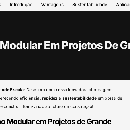
s
Introdução
Vantagens
Sustentabilidade
Aplic
Modular Em Projetos De G
ande Escala:
Descubra como essa inovadora abordagem
oferecendo
eficiência
,
rapidez
e
sustentabilidade
em obras de
e construir. Bem-vindo ao futuro da construção!
ão Modular em Projetos de Grande