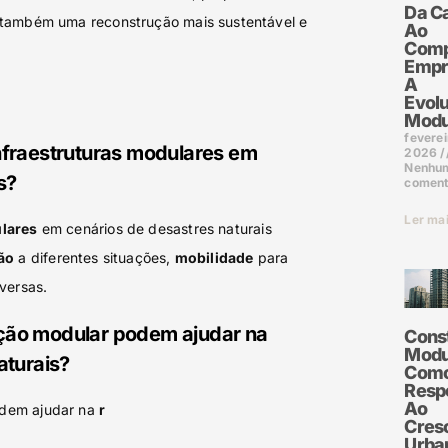
Da C
 também uma reconstrução mais sustentável e
Ao
Comp
Empre
A
Evol
Modu
feverei
nfraestruturas modulares em
2026
Nenhu
s?
coment
Ler ma
ulares
em cenários de desastres naturais
ão
a diferentes situações,
mobilidade
para
versas.
ção modular podem ajudar na
Cons
Modu
aturais?
Com
Resp
Ao
dem ajudar na
r
Cres
Urba