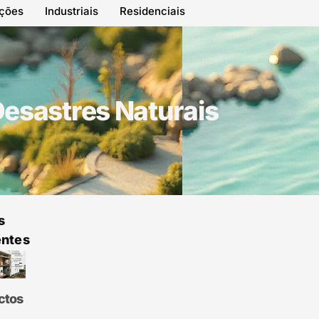
ações
Industriais
Residenciais
Desastres Naturais
s
ntes
ctos