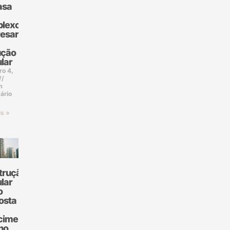
asa
lexo
sarial:
ução
lar
ro 4,
m
ário
is »
trução
lar
o
osta
cimento
no