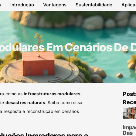
s
Introdução
Vantagens
Sustentabilidade
Aplic
odulares Em Cenários De 
Post
ra como as
infraestruturas modulares
Rece
 de
desastres naturais
. Saiba como essa
da resposta e reconstrução em cenários
Impa
Das
luções Inovadoras para a