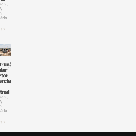
ro 3,
m
ário
is »
trução
lar
etor
rcial
trial
ro 2,
m
ário
is »