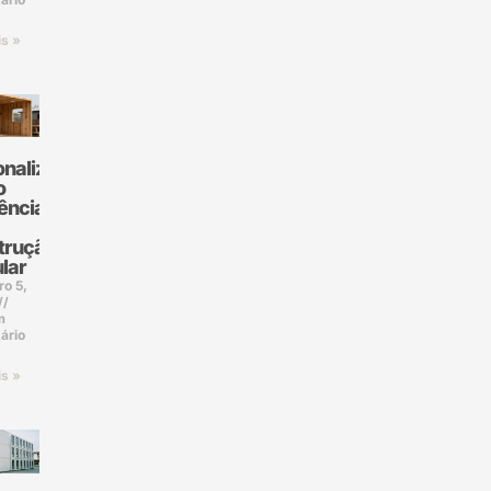
is »
onalização
o
ência
trução
lar
ro 5,
m
ário
is »