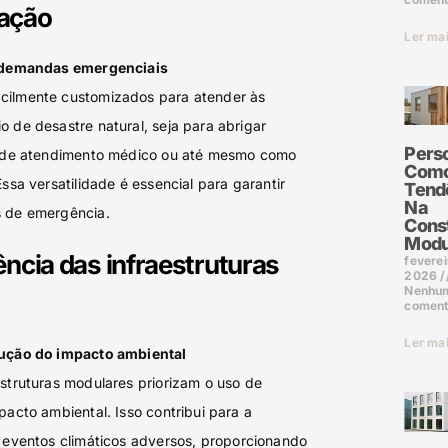
uação
Ler ma
es demandas emergenciais
cilmente customizados para atender às
 de desastre natural, seja para abrigar
Pers
os de atendimento médico ou até mesmo como
Com
ssa versatilidade é essencial para garantir
Tend
Na
s de emergência.
Cons
Modu
iência das infraestruturas
feverei
2026
Nenhu
coment
Ler ma
dução do impacto ambiental
struturas modulares priorizam o uso de
pacto ambiental. Isso contribui para a
 eventos climáticos adversos, proporcionando