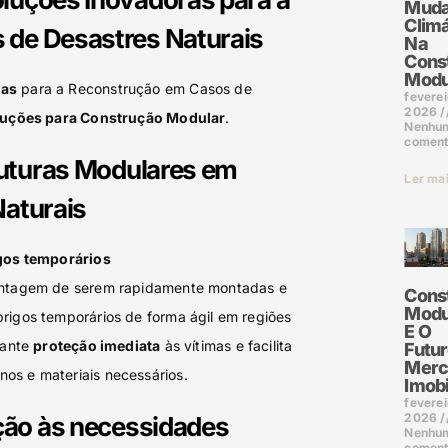
Muda
Climá
de Desastres Naturais
Na
Cons
Modu
ras
para a Reconstrução em Casos de
feverei
2026
uções para Construção Modular
.
Nenhu
coment
ruturas Modulares em
Ler ma
Naturais
igos temporários
vantagem de serem rapidamente montadas e
Cons
Modu
rigos temporários de forma ágil em regiões
E O
rante
proteção imediata
às vítimas e facilita
Futur
Merc
os e materiais necessários.
Imobi
feverei
2026
ação às necessidades
Nenhu
coment