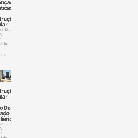
nças
ticas
trução
lar
ro 12,
m
ário
is »
trução
lar
o Do
ado
liário
ro 6,
m
ário