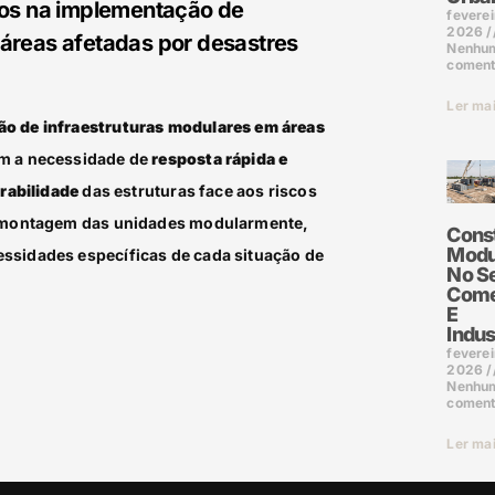
fios na implementação de
feverei
2026
 áreas afetadas por desastres
Nenhu
coment
Ler ma
ão de infraestruturas modulares em áreas
m a necessidade de
resposta rápida e
urabilidade
das estruturas face aos riscos
 e montagem das unidades modularmente,
Cons
Modu
essidades específicas de cada situação de
No S
Come
E
Indus
feverei
2026
Nenhu
coment
Ler ma