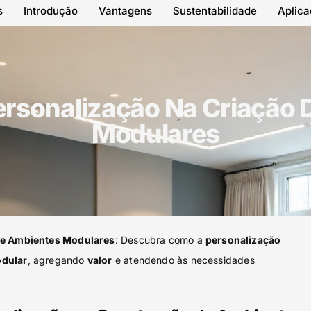
s
Introdução
Vantagens
Sustentabilidade
Aplic
ersonalização Na Criação
Modulares
 de Ambientes Modulares
: Descubra como a
personalização
dular
, agregando
valor
e atendendo às necessidades