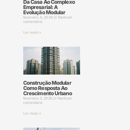
Da Casa Ao Complexo
Empresarial: A
Evolução Modular
fevereiro 4, 2026
Nenhum
comentário
Ler mais »
Construção Modular
Como Resposta Ao
Crescimento Urbano
fevereiro 3, 2026
Nenhum
comentário
Ler mais »