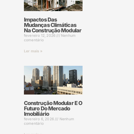
Impactos Das
Mudanças Climáticas
Na Construção Modular
fevereiro 12, 2026
Nenhum
comentário
Ler mais »
Construção Modular E O
Futuro Do Mercado
Imobiliário
fevereiro 6, 2026
Nenhum
comentário